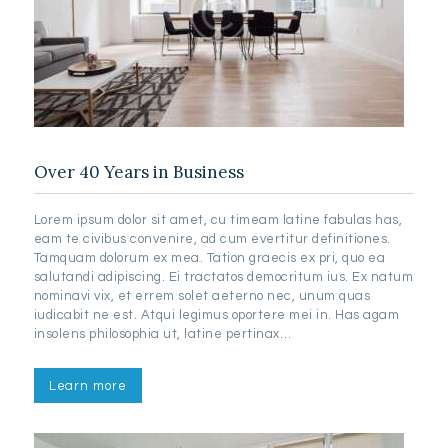
Over 40 Years in Business
Lorem ipsum dolor sit amet, cu timeam latine fabulas has,
eam te civibus convenire, ad cum evertitur definitiones.
Tamquam dolorum ex mea. Tation graecis ex pri, quo ea
salutandi adipiscing. Ei tractatos democritum ius. Ex natum
nominavi vix, et errem solet aeterno nec, unum quas
iudicabit ne est. Atqui legimus oportere mei in. Has agam
insolens philosophia ut, latine pertinax…
Learn more