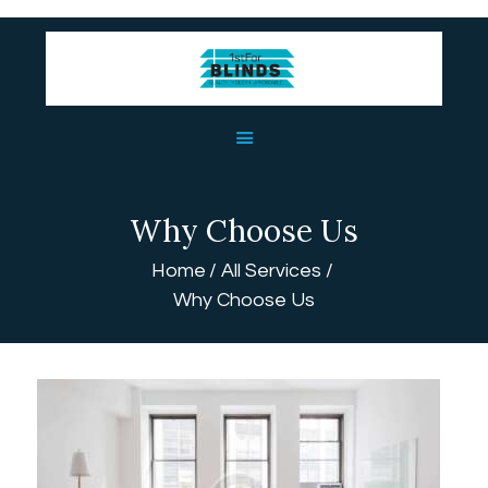
HOME
ABOUT US
BLINDS
Why Choose Us
USEFUL LINKS
Home
All Services
CONTACT US
Why Choose Us