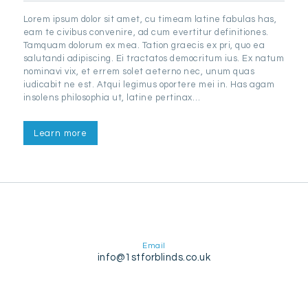
Lorem ipsum dolor sit amet, cu timeam latine fabulas has,
eam te civibus convenire, ad cum evertitur definitiones.
Tamquam dolorum ex mea. Tation graecis ex pri, quo ea
salutandi adipiscing. Ei tractatos democritum ius. Ex natum
nominavi vix, et errem solet aeterno nec, unum quas
iudicabit ne est. Atqui legimus oportere mei in. Has agam
insolens philosophia ut, latine pertinax…
Learn more
Email
info@1stforblinds.co.uk